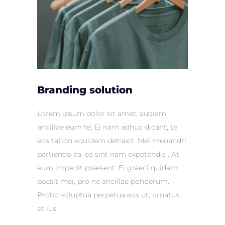
Branding solution
Lorem ipsum dolor sit amet, audiam
ancillae eum te. Ei nam adhuc dicant, te
eos tation equidem detraxit. Mei menandri
partiendo ea, ea sint nam expetendis . At
eum impedit praesent. Ei graeci quidam
possit mei, pro ne ancillae ponderum.
Probo voluptua perpetua eos ut, ornatus
et ius.