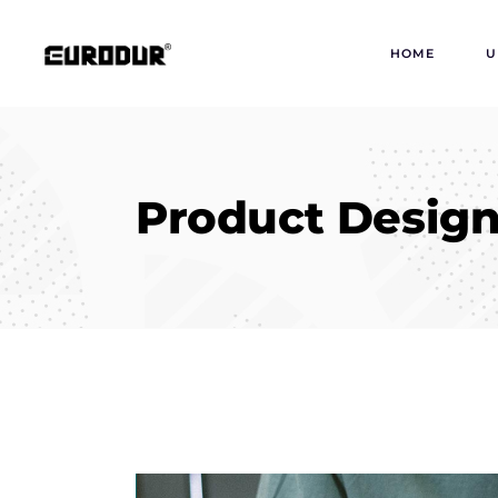
HOME
U
Product Desig