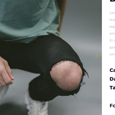
Lo
eu
eq
si
Ei
po
orn
C
D
T
Fo