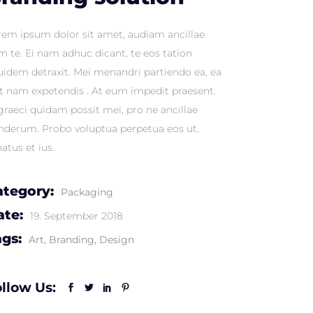
rem ipsum dolor sit amet, audiam ancillae
m te. Ei nam adhuc dicant, te eos tation
uidem detraxit. Mei menandri partiendo ea, ea
nt nam expetendis . At eum impedit praesent.
 graeci quidam possit mei, pro ne ancillae
nderum. Probo voluptua perpetua eos ut,
atus et ius.
ategory:
Packaging
ate:
19. September 2018
ags:
Art
Branding
Design
llow Us: