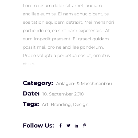
Lorem ipsum dolor sit amet, audiam
ancillae eum te. Ei nam adhuc dicant, te
eos tation equidem detraxit. Mei menandri
partiendo ea, ea sint nam expetendis . At
eum impedit praesent. Ei graeci quidam
possit mei, pro ne ancillae ponderum.
Probo voluptua perpetua eos ut, ornatus
et ius.
Category:
Anlagen- & Maschinenbau
Date:
18. September 2018
Tags:
Art
Branding
Design
Follow Us: